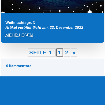
Weihnachtsgruß
Artikel veröffentlicht am: 23. Dezember 2023
MEHR LESEN
SEITE 1
1
2
»
0 Kommentare