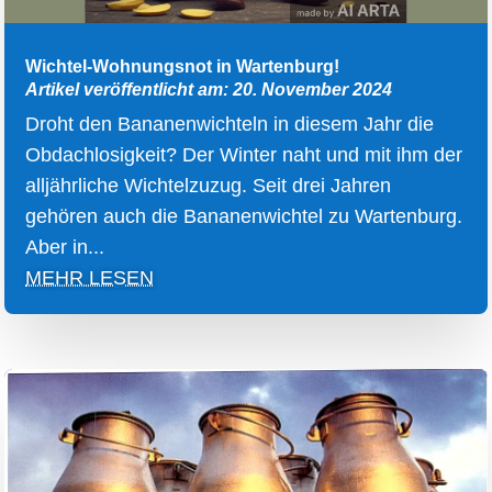
Wichtel-Wohnungsnot in Wartenburg!
Artikel veröffentlicht am: 20. November 2024
Droht den Bananenwichteln in diesem Jahr die
Obdachlosigkeit? Der Winter naht und mit ihm der
alljährliche Wichtelzuzug. Seit drei Jahren
gehören auch die Bananenwichtel zu Wartenburg.
Aber in...
MEHR LESEN