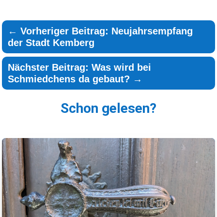
←
Vorheriger Beitrag: Neujahrsempfang
der Stadt Kemberg
Nächster Beitrag: Was wird bei
Schmiedchens da gebaut?
→
Schon gelesen?