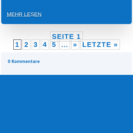
MEHR LESEN
SEITE 1
1
2
3
4
5
...
»
LETZTE »
0 Kommentare