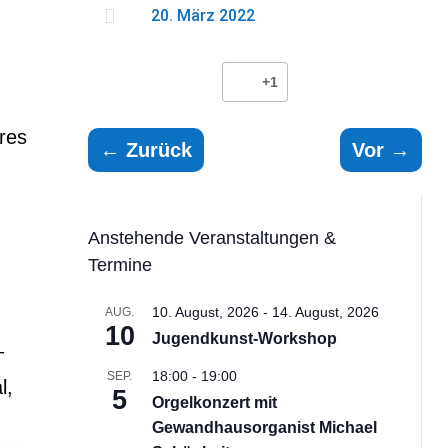

20. März 2022
+1
res
←
Zurück
Vor
→
Anstehende Veranstaltungen &
Termine
10. August, 2026
-
14. August, 2026
AUG.
10
Jugendkunst-Workshop
–
18:00
-
19:00
SEP.
l,
5
Orgelkonzert mit
Gewandhausorganist Michael