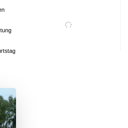
en
utung
rtstag