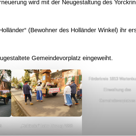
neuerung wird mit der Neugestaltung des Yorckri
„Holländer“ (Bewohner des Holländer Winkel) ihr er
ugestaltete Gemeindevorplatz eingeweiht.
Förderkreis 1813 Wartenbu
Einweihung des
Gemeindevorplatzes
„Holländer“ beim Umzug 1998
8