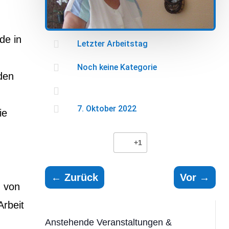
de in

Letzter Arbeitstag

Noch keine Kategorie
den


7. Oktober 2022
ie
+1
←
Zurück
Vor
→
m von
Arbeit
Anstehende Veranstaltungen &