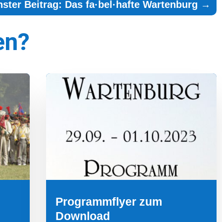
ster Beitrag: Das fa·bel·hafte Wartenburg
→
en?
Programmflyer zum
Download