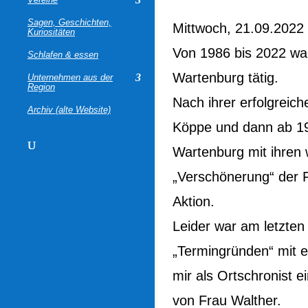
Sagen, Geschichten,
Mittwoch, 21.09.2022 –
Kuriositäten
Von 1986 bis 2022 wa
Schlafen & essen
Wartenburg tätig.
Unternehmen aus der
Region
Nach ihrer erfolgreic
Archiv (alte Website)
Köppe und dann ab 19
Wartenburg mit ihren 
„Verschönerung“ der 
Aktion.
Leider war am letzten 
„Termingründen“ mit 
mir als Ortschronist e
von Frau Walther.