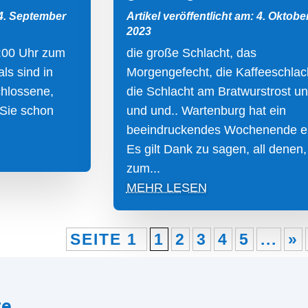
 4. September
Artikel veröffentlicht am: 4. Oktobe
2023
:00 Uhr zum
die große Schlacht, das
ls sind in
Morgengefecht, die Kaffeeschlac
chlossene,
die Schlacht am Bratwurstrost u
 Sie schon
und und.. Wartenburg hat ein
beeindruckendes Wochenende er
Es gilt Dank zu sagen, all denen,
zum...
MEHR LESEN
SEITE 1
1
2
3
4
5
...
»
re