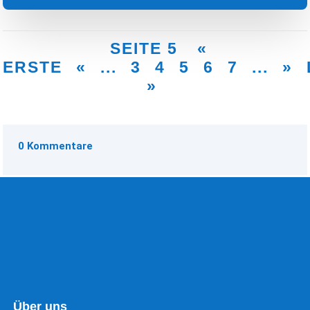
SEITE 5
«
ERSTE
«
...
3
4
5
6
7
...
»
»
0 Kommentare
Über uns