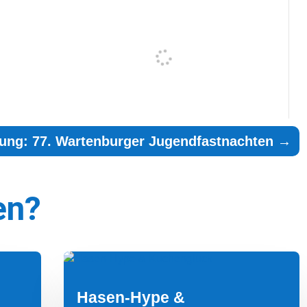
dung: 77. Wartenburger Jugendfastnachten
→
en?
Hasen-Hype &