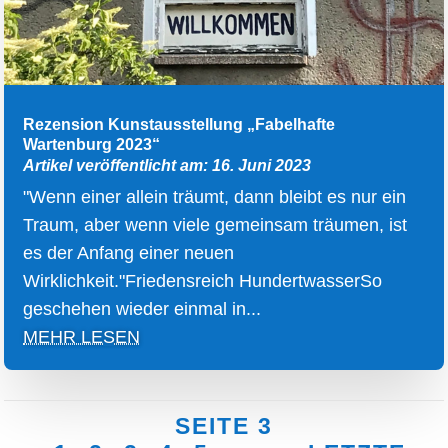
Rezension Kunstausstellung „Fabelhafte
Wartenburg 2023“
Artikel veröffentlicht am: 16. Juni 2023
"Wenn einer allein träumt, dann bleibt es nur ein
Traum, aber wenn viele gemeinsam träumen, ist
es der Anfang einer neuen
Wirklichkeit."Friedensreich HundertwasserSo
geschehen wieder einmal in...
MEHR LESEN
SEITE 3