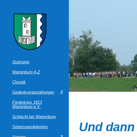
Startseite
Wartenburg A-Z
Chronik
Gedenkveranstaltungen
Förderkreis 1813
Wartenburg e.V.
Schlacht bei Wartenburg
Und dann 
Sehenswürdigkeiten
Vereine