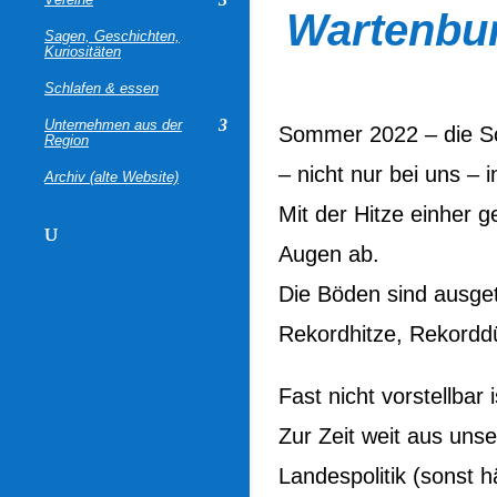
Wartenbur
Sagen, Geschichten,
Kuriositäten
Schlafen & essen
Unternehmen aus der
Sommer 2022 – die So
Region
– nicht nur bei uns – 
Archiv (alte Website)
Mit der Hitze einher 
Augen ab.
Die Böden sind ausget
Rekordhitze, Rekord
Fast nicht vorstellba
Zur Zeit weit aus uns
Landespolitik (sonst 