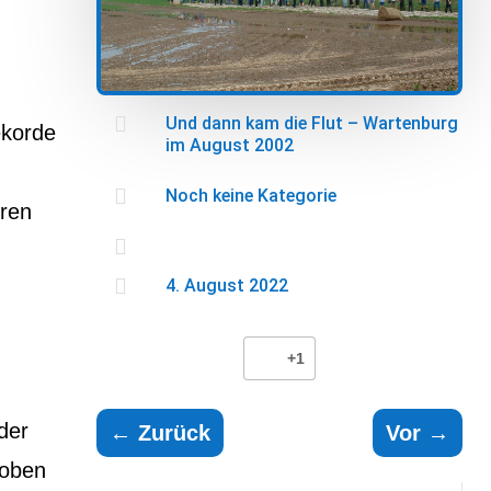

Und dann kam die Flut – Wartenburg
ekorde
im August 2002

Noch keine Kategorie
eren


4. August 2022
+1
der
←
Zurück
Vor
→
roben