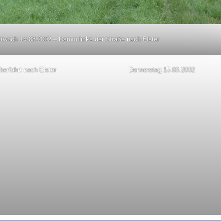
ttwoch 14.08.2002 – Damm links der Straße nach Elster
erfahrt nach Elster
Donnerstag 15.08.2002