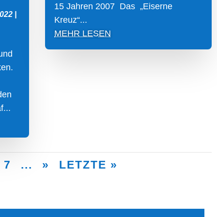
15 Jahren 2007 Das „Eiserne
2022
|
Kreuz“...
MEHR LESEN
und
ken.
den
...
7
...
»
LETZTE »