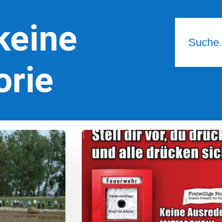
keine
orie