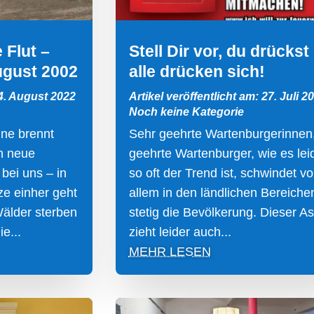
 Flut –
Stell Dir vor, du drückst
ugust 2002
alle drücken sich!
 4. August 2022
Artikel veröffentlicht am: 27. Juli 2
Noch keine Kategorie
ne brennt
Sehr geehrte Wartenburgerinnen
n neue
geehrte Wartenburger, wie es lei
 bei uns – in
so oft der Trend ist, schwindet vo
ze einher geht
allem in den ländlichen Bereiche
Wälder sterben
stetig die Bevölkerung. Dieser A
e...
zieht leider auch...
MEHR LESEN