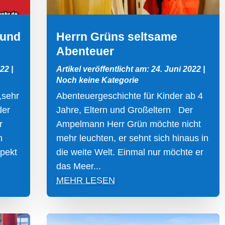
 und
Herrn Grüns seltsame
Abenteuer
022
|
Artikel veröffentlicht am: 24. Juni 2022
|
Noch keine Kategorie
,sehr
Abenteuergeschichte für Kinder ab 4
der
Jahre, Eltern und Großeltern Der
r
Ampelmann Herr Grün möchte nicht
n
mehr leuchten, er sehnt sich hinaus in
spekt
die weite Welt. Einmal nur möchte er
das Meer...
MEHR LESEN