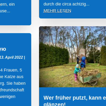
durch die circa achtzig...
ern, ein
MEHR LESEN
se...
кую
13. April 2022
|
 4 Frauen, 5
ne Katze aus
rg. Sie haben
tfreundschaft
 wenigen
Wer früher putzt, kann 
glänzen!