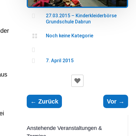

27.03.2015 – Kinderkleiderbörse
Grundschule Dabrun
 der

Noch keine Kategorie


7. April 2015
aus
←
Zurück
Vor
→
ei
Anstehende Veranstaltungen &