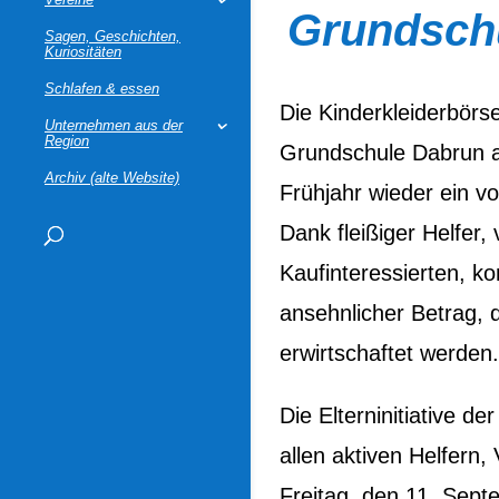
Grundsch
Sagen, Geschichten,
Kuriositäten
Schlafen & essen
Die Kinderkleiderbör
Unternehmen aus der
Region
Grundschule Dabrun al
Archiv (alte Website)
Frühjahr wieder ein vol
Dank fleißiger Helfer,
Kaufinteressierten, k
ansehnlicher Betrag, d
erwirtschaftet werden
Die Elterninitiative d
allen aktiven Helfern,
Freitag, den 11. Sept